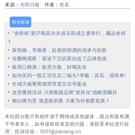
来源：
光明日報
作者：
佚名
相关阅读
“舍得杯”新沪商高尔夫俱乐部成立赛举行，藏品舍得
1
探风物，寻曲香，起底仰韶酒的传承与创新
佳酿网观察：渠道下沉切莫拉低了品牌底线
叙府口粮酒：叙府大曲，好喝实在
如何买到一瓶正宗北京二锅头?李巍：其实，很简单!
长城天赋葡萄酒荣登普京访华宴会
连登重磅活动 川酒集团品牌“差异化”战略受瞩目
物以稀为贵 酒是陈的香 大家为何都爱老酒？
本站部分图片和稿件源于网络或其他媒体，观点和版权属
于作者本人，如有侵权或者其他问题，请联系本站进行处
理。投诉信箱：1001@jianiang.cn