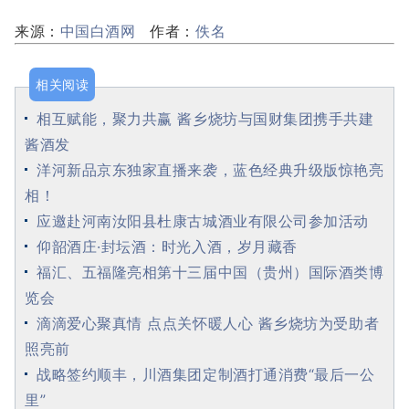
来源：
中国白酒网
作者：
佚名
相关阅读
相互赋能，聚力共赢 酱乡烧坊与国财集团携手共建
酱酒发
洋河新品京东独家直播来袭，蓝色经典升级版惊艳亮
相！
应邀赴河南汝阳县杜康古城酒业有限公司参加活动
仰韶酒庄·封坛酒：时光入酒，岁月藏香
福汇、五福隆亮相第十三届中国（贵州）国际酒类博
览会
滴滴爱心聚真情 点点关怀暖人心 酱乡烧坊为受助者
照亮前
战略签约顺丰，川酒集团定制酒打通消费“最后一公
里”