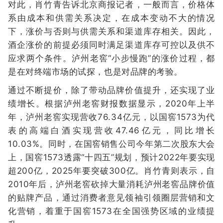
对此，肖竹青告诉北京商报记者，一般而言，价格体
系由成本和供需关系决定，在成本变动不大的情况
下，涨价与否则与供需关系和渠道库存相关。因此，
酒企涨价的前提必须同时满足渠道库存可控以及供不
应求两个条件。泸州老窖“小步慢跑”的涨价过程，都
是在对终端市场的试探，也是对品牌的考验。
通过不断提价，除了带动品牌价值提升，还实现了业
绩增长。根据泸州老窖财报数据显示，2020年上半
年，泸州老窖实现营收76.34亿元，以国窖1573为代
表的高端白酒实现营收47.46亿元，同比增长
10.03%。同时，在国窖销售公司今年第二次股东大会
上，国窖1573透露“十四五”规划，预计2022年要实现
超200亿，2025年要突破300亿。肖竹青则表示，自
2010年后，泸州老窖砍掉大量消耗泸州老窖品牌价值
的贴牌产品，通过消费者意见领袖引领圈层营销和文
化营销，着重于国窖1573在全国强势区域的业绩提