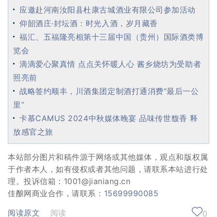
应邀赴河南汝阳县杜康古城酒业有限公司参加活动
仰韶酒庄·封坛酒：时光入酒，岁月藏香
福汇、五福隆亮相第十三届中国（贵州）国际酒类博
览会
滴滴爱心聚真情 点点关怀暖人心 酱乡烧坊为受助者
照亮前
战略签约顺丰，川酒集团定制酒打通消费“最后一公
里”
卡慕CAMUS 2024中秋媒体晚宴 品味传世馥香 释
放感官之旅
本站部分图片和稿件源于网络或其他媒体，观点和版权属
于作者本人，如有侵权或者其他问题，请联系本站进行处
理。投诉信箱：1001@jianiang.cn
佳酿网商业合作，请联系：
15699990085
阅读原文
阅读
0