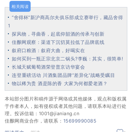
相关阅读
“舍得杯”新沪商高尔夫俱乐部成立赛举行，藏品舍得
1
探风物，寻曲香，起底仰韶酒的传承与创新
佳酿网观察：渠道下沉切莫拉低了品牌底线
叙府口粮酒：叙府大曲，好喝实在
如何买到一瓶正宗北京二锅头?李巍：其实，很简单!
长城天赋葡萄酒荣登普京访华宴会
连登重磅活动 川酒集团品牌“差异化”战略受瞩目
物以稀为贵 酒是陈的香 大家为何都爱老酒？
本站部分图片和稿件源于网络或其他媒体，观点和版权属
于作者本人，如有侵权或者其他问题，请联系本站进行处
理。投诉信箱：1001@jianiang.cn
佳酿网商业合作，请联系：
15699990085