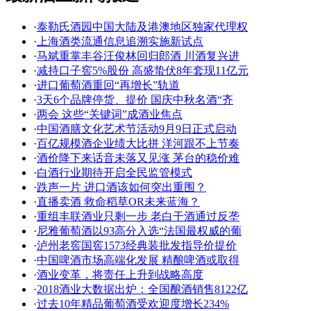
·
泰勒氏酒园中国大陆及港澳地区独家代理权
·
上海酒类流通信息追溯实施新试点
·
马斌重掌丰谷汪俊林回归郎酒 川酒复兴进
·
减持口子窖5%股份 高盛蛰伏8年套现11亿元
·
进口葡萄酒重回“再增长”轨道
·
3天6个品牌停货、提价 国庆中秋名酒“齐
·
两会 这些“关键词”成酒业焦点
·
中国酒膳文化艺术节活动9月9日正式启动
·
百亿规模酒企业绩大比拼 洋河跟不上节奏
·
酒价降下来话音未落又见涨 茅台的稳价难
·
白酒行业期待开启全民监管模式
·
跌声一片 进口酒该如何突出重围？
·
直播卖酒 救命稻草OR未来蓝海？
·
重组丰联酒业只剩一步 老白干酒通过反垄
·
尼雅葡萄酒以93高分入选“法国最权威的葡
·
泸州老窖国窖1573经典装批发指导价提价
·
中国啤酒市场高端化发展 精酿啤酒或取得
·
酒业变革，将责任上升到战略高度
·
2018酒业大数据出炉：全国酿酒销售8122亿
·
过去10年精品葡萄酒受欢迎度增长234%