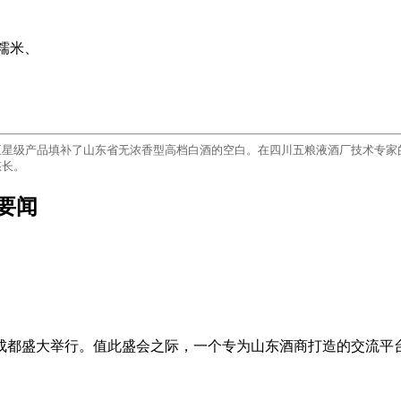
糯米、
五星级产品填补了山东省无浓香型高档白酒的空白。在四川五粮液酒厂技术专家
悠长。
点要闻
成都盛大举行。值此盛会之际，一个专为山东酒商打造的交流平台