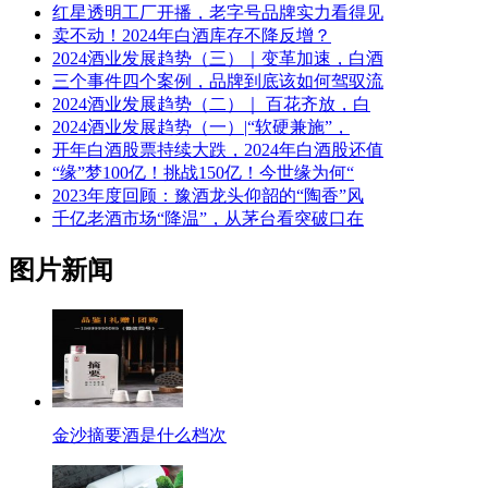
红星透明工厂开播，老字号品牌实力看得见
卖不动！2024年白酒库存不降反增？
2024酒业发展趋势（三）｜变革加速，白酒
三个事件四个案例，品牌到底该如何驾驭流
2024酒业发展趋势（二）｜ 百花齐放，白
2024酒业发展趋势（一）|“软硬兼施”，
开年白酒股票持续大跌，2024年白酒股还值
“缘”梦100亿！挑战150亿！今世缘为何“
2023年度回顾：豫酒龙头仰韶的“陶香”风
千亿老酒市场“降温”，从茅台看突破口在
图片新闻
金沙摘要酒是什么档次