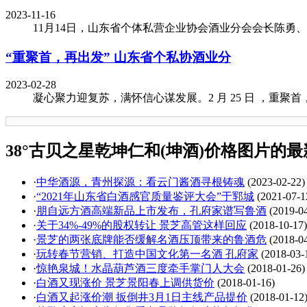
2023-11-16
11月14日，山东省个体私营企业协会酒业分会会长陈勇
“重聚首，再出发” 山东省个私协酒业分
2023-02-28
凝心聚力迎复苏，满怀信心谋发展。2 月 25 日 ，重聚
38°古贝之星乾坤仁和(坤酒)价格图片的
·
中华酒源，青州探源：看云门酱酒寻根铸魂
(2023-02-22)
·
“2021年山东省白酒感官质量鉴评大会”于郓城
(2021-07-1
·
朋自远方酒高端新品上市发布，孔府家谱写鲁酒
(2019-0
·
关于34%-49%的股权转让 景芝高管这样回应
(2018-10-17)
·
景芝的两张底牌能否缓解名酒压顶带来的鲁酒危
(2018-0
·
玩转春节营销、打造中国文化第一名酒 孔府家
(2018-03-
·
惊艳泉城！水晶葫芦酒三度牵手掌门人大会
(2018-01-26)
·
白酒又现涨价 景芝景阳春上调供货价
(2018-01-16)
·
白酒又起涨价潮 扳倒井3月1日主线产品提价
(2018-01-12