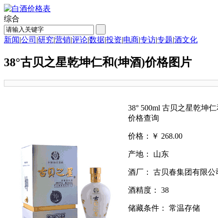
综合
新闻
|
公司
|
研究
|
营销
|
评论
|
数据
|
投资
|
电商
|
专访
|
专题
|
酒文化
38°古贝之星乾坤仁和(坤酒)价格图片
38° 500ml 古贝之星乾坤
价格查询
价格：￥ 268.00
产地： 山东
酒厂： 古贝春集团有限公
酒精度： 38
储藏条件： 常温存储