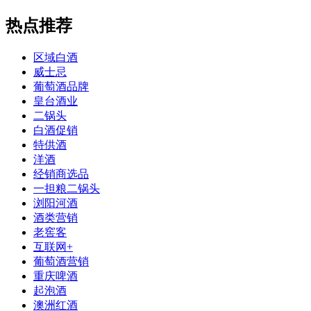
热点推荐
区域白酒
威士忌
葡萄酒品牌
皇台酒业
二锅头
白酒促销
特供酒
洋酒
经销商选品
一担粮二锅头
浏阳河酒
酒类营销
老窖客
互联网+
葡萄酒营销
重庆啤酒
起泡酒
澳洲红酒