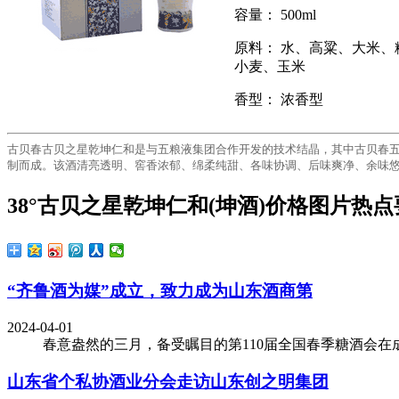
容量： 500ml
原料： 水、高粱、大米、
小麦、玉米
香型： 浓香型
古贝春古贝之星乾坤仁和是与五粮液集团合作开发的技术结晶，其中古贝春
制而成。该酒清亮透明、窖香浓郁、绵柔纯甜、各味协调、后味爽净、余味
38°古贝之星乾坤仁和(坤酒)价格图片热
“齐鲁酒为媒”成立，致力成为山东酒商第
2024-04-01
春意盎然的三月，备受瞩目的第110届全国春季糖酒会在
山东省个私协酒业分会走访山东创之明集团