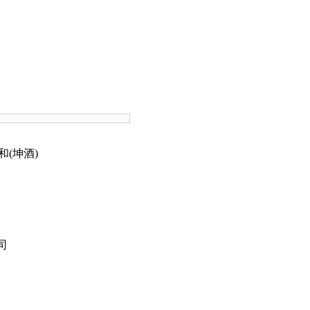
仁和(坤酒)
司