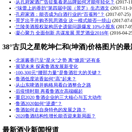
·
从孔府家酒广告征集看老品牌如何才能年轻化？
(2017-1
·
“味蕾上的香韵”第四届中国（景芝）生态酒文
(2017-11-1
·
孔府家酒：能否成为白酒行业的“百雀羚”？
(2017-07-25)
·
景芝出手并购齐民思酒业 这一模式能否一统山
(2017-07-
·
兰陵美酒股权架构历史遗留问题爆发 10%小股东
(2017-0
·
凝心聚力 全面创新 共谋发展 景芝酒业2016年
(2016-04-2
38°古贝之星乾坤仁和(坤酒)价格图片的
·
北派酱香已呈“星火”之势 离“燎原”还有多
·
展望未来 探索鲁酒发展新变化
·
100-300元“腰部力量”是鲁酒壮大的关键？
·
鲁酒低度浓香如何“高”起来？
·
从山东啤酒并购格局看白酒整合之路
·
后疫情时期 再看鲁酒次高端崛起
·
重启2020 鲁酒企业的三大核心与五大动作
·
鲁酒2020如何“逆袭”？
·
鲁酒如何走自身特色的发展之路？
·
2020鲁酒结构性增长能否迎来新局面？
最新酒业新闻报道