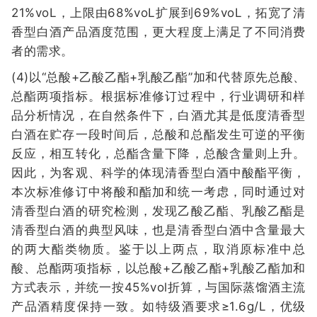
21%voL，上限由68%voL扩展到69%voL，拓宽了清
香型白酒产品酒度范围，更大程度上满足了不同消费
者的需求。
(4)以“总酸+乙酸乙酯+乳酸乙酯”加和代替原先总酸、
总酯两项指标。根据标准修订过程中，行业调研和样
品分析情况，在自然条件下，白酒尤其是低度清香型
白酒在贮存一段时间后，总酸和总酯发生可逆的平衡
反应，相互转化，总酯含量下降，总酸含量则上升。
因此，为客观、科学的体现清香型白酒中酸酯平衡，
本次标准修订中将酸和酯加和统一考虑，同时通过对
清香型白酒的研究检测，发现乙酸乙酯、乳酸乙酯是
清香型白酒的典型风味，也是清香型白酒中含量最大
的两大酯类物质。鉴于以上两点，取消原标准中总
酸、总酯两项指标，以总酸+乙酸乙酯+乳酸乙酯加和
方式表示，并统一按45%vol折算，与国际蒸馏酒主流
产品酒精度保持一致。如特级酒要求≥1.6g/L，优级