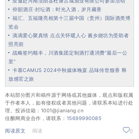
应邀赴河南汝阳县杜康古城酒业有限公司参加活动
仰韶酒庄·封坛酒：时光入酒，岁月藏香
福汇、五福隆亮相第十三届中国（贵州）国际酒类博
览会
滴滴爱心聚真情 点点关怀暖人心 酱乡烧坊为受助者
照亮前
战略签约顺丰，川酒集团定制酒打通消费“最后一公
里”
卡慕CAMUS 2024中秋媒体晚宴 品味传世馥香 释
放感官之旅
本站部分图片和稿件源于网络或其他媒体，观点和版权属
于作者本人，如有侵权或者其他问题，请联系本站进行处
理。投诉信箱：1001@jianiang.cn
佳酿网商业合作，请联系：
15699990085
阅读原文
阅读
0